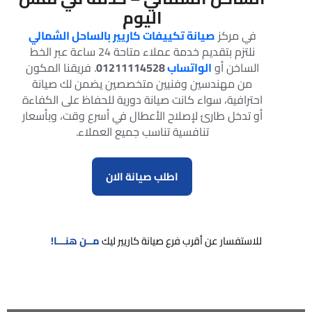
اليوم
في مركز
صيانة تكييفات كاريير بالساحل الشمالي
نلتزم بتقديم خدمة عملاء متاحة 24 ساعة عبر الخط
الساخن أو
الواتساب
01211114528
. فريقنا المكون
من مهندسين وفنيين متخصصين يضمن لك صيانة
احترافية، سواء كانت صيانة دورية للحفاظ على الكفاءة
أو تدخل طارئ لإصلاح الأعطال في أسرع وقت، وبأسعار
تنافسية تناسب جميع العملاء.
اطلب صيانة الان
للاستفسار عن أقرب فرع صيانة كاريير ليك
مــن هنـــا!