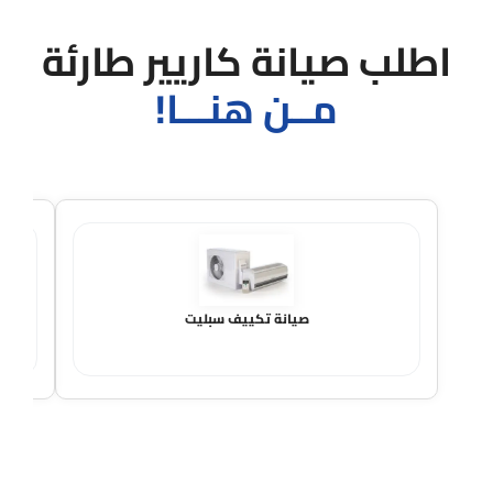
اطلب صيانة كاريير طارئة
مــن هنـــا!
صيانة تكييف سبليت