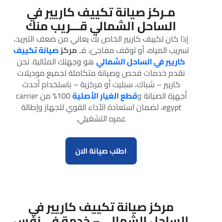
مـركز صيانة تكييف كاريير في
الساحل الشمالي قـــريب منك
إذا كان تكييف كاريير الخاص بك يعاني من ضعف التبريد،
تسريب المياه، أو توقف مفاجئ، فـ
مركز
صيانة تكييف
كاريير في الساحل الشمالي
هو وجهتك المثالية. نحن
نقدم خدمات فحص وصيانة متكاملة لجميع موديلات
كاريير – شباك، سبليت أو مركزية – باستخدام أحدث
أجهزة الصيانة و
قطع الغيار الأصلية
100% من carrier
egypt، لضمان استعادة الأداء القوي للجهاز وإطالة
عمره التشغيلي.
اطلب صيانة الان
مركز صيانة تكييف كاريير في
الساحل الشمالي – خدمة في نفس