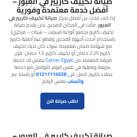
صيانة تكييف كاريير في العبور –
أفضل خدمة معتمدة وفورية
إذا كنت تبحث عن أفضل مركز
صيانة تكييف كاريير في
العبور
، فأنت في المكان الصحيح. نحن نقدم صيانة
تكييف كاريير بجميع أنواعه (سبليت – شباك – مركزي)
باستخدام أحدث أجهزة الفحص وقطع غيار أصلية كاريير
مع شهادة ضمان معتمدة. سواء كان لديك تكييف
كاريير 2.25 حصان أو تكييف كاريير 1.5 حصان، فإن
فريقنا المعتمد من
Carrier Egypt
يضمن لك خدمة
سريعة ومنزلية في نفس اليوم. للتواصل مع خدمة
عملاء كاريير، اتصل على
01211114528
أو راسلنا عبر
واتساب
بنفس الرقم.
اطلب صيانة الان
صيانة تكييف كاريير في العبور –