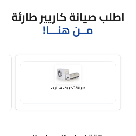
اطلب صيانة كاريير طارئة
مــن هنـــا!
صيانة تكييف سبليت